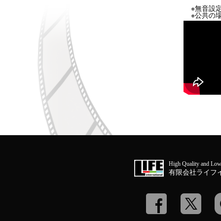
※無音設
※公共の
High Quality and Low
有限会社ライフ