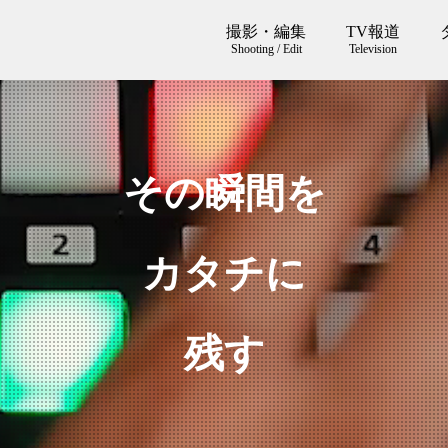
撮影・編集
TV報道
Shooting / Edit
Television
その瞬間を
カタチに
残す